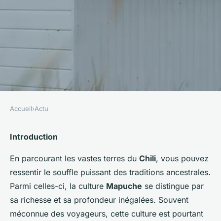
Accueil
›
Actu
ACTU
Comment découvrir les
Introduction
traditions de la culture
En parcourant les vastes terres du
Chili
, vous pouvez
Mapuche au Chili?
ressentir le souffle puissant des traditions ancestrales.
Parmi celles-ci, la culture
Mapuche
se distingue par
Lya
•
27 juin 2024
•
6 min de lecture
sa richesse et sa profondeur inégalées. Souvent
méconnue des voyageurs, cette culture est pourtant