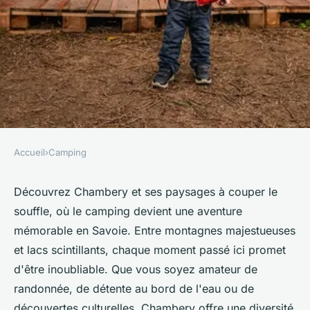
Accueil
›
Camping
CAMPING
Camping chambery : des
Découvrez Chambery et ses paysages à couper le
souffle, où le camping devient une aventure
vacances inoubliables en
mémorable en Savoie. Entre montagnes majestueuses
savoie
et lacs scintillants, chaque moment passé ici promet
d'être inoubliable. Que vous soyez amateur de
Lya
•
28 octobre 2024
•
5 min de lecture
randonnée, de détente au bord de l'eau ou de
découvertes culturelles, Chambery offre une diversité