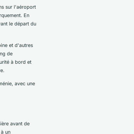
ns sur l'aéroport
arquement. En
ant le départ du
ine et d'autres
ing de
rité à bord et
re.
ménie, avec une
sière avant de
 à un