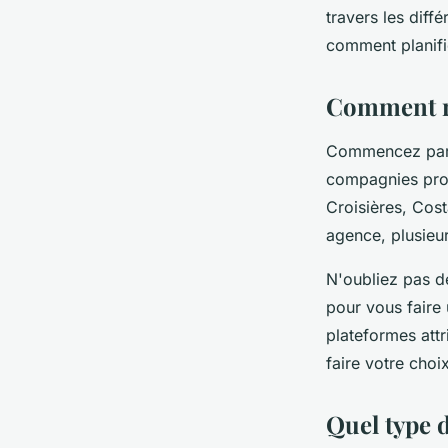
travers les diff
comment planifi
Lya
•
27 juin 2024
•
5 min de lecture
Comment ré
Commencez par c
compagnies prop
Croisières, Cost
agence, plusieur
N'oubliez pas d
pour vous faire 
plateformes att
faire votre choix
Quel type 