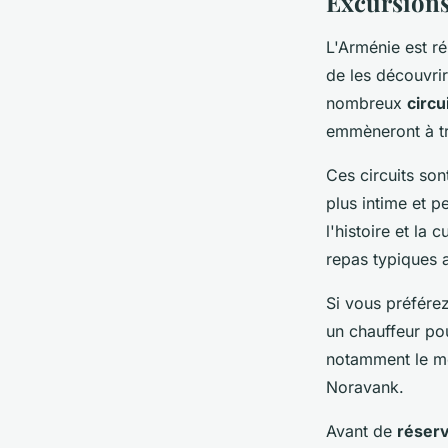
Excursions
L'Arménie est r
de les découvrir
nombreux
circu
emmèneront à tra
Ces circuits so
plus intime et p
l'histoire et la
repas typiques 
Si vous préfére
un chauffeur pou
notamment le mo
Noravank.
Avant de
réserv