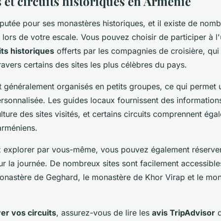
 et circuits historiques en Arménie
éputée pour ses monastères historiques, et il existe de nom
 lors de votre escale. Vous pouvez choisir de participer à l
its historiques
offerts par les compagnies de croisière, qui
vers certains des sites les plus célèbres du pays.
nt généralement organisés en petits groupes, ce qui permet
ersonnalisée. Les guides locaux fournissent des informations
 culture des sites visités, et certains circuits comprennent ég
arméniens.
z explorer par vous-même, vous pouvez également réserver
r la journée. De nombreux sites sont facilement accessibles
nastère de Geghard, le monastère de Khor Virap et le mon
er vos circuits
, assurez-vous de lire les
avis TripAdvisor
d