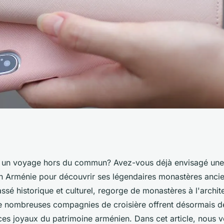
ffrent des
 un voyage hors du commun? Avez-vous déjà envisagé une 
n Arménie pour découvrir ses légendaires monastères ancie
ouvrir les anciens
ssé historique et culturel, regorge de monastères à l'archit
 nombreuses compagnies de croisière offrent désormais d
énie?
ces joyaux du patrimoine arménien. Dans cet article, nous 