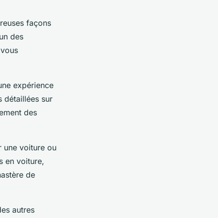
breuses façons
'un des
 vous
 une expérience
 détaillées sur
alement des
 une voiture ou
 en voiture,
astère de
es autres