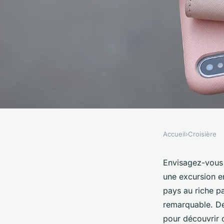
Accueil
›
Croisière
CROISIÈRE
Quelles croisières o
Envisagez-vous
une excursion e
excursions pour déc
pays au riche pa
remarquable. De
monastères en Arm
pour découvrir 