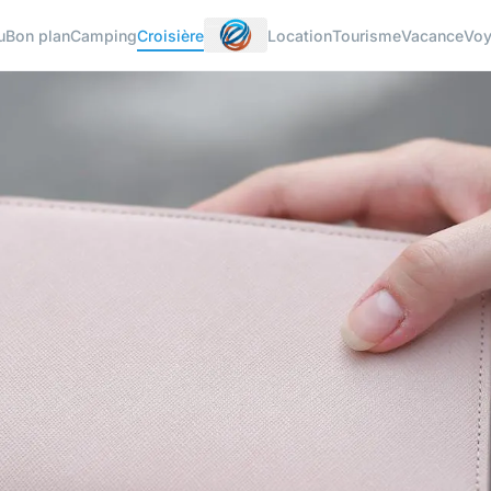
u
Bon plan
Camping
Croisière
Location
Tourisme
Vacance
Vo