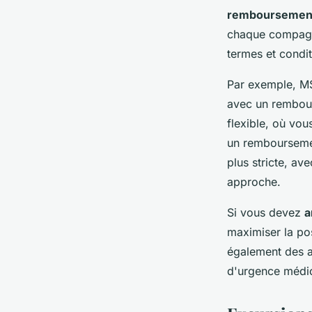
remboursement
chaque compagnie
termes et condit
Par exemple, MSC
avec un rembour
flexible, où vou
un remboursemen
plus stricte, av
approche.
Si vous devez
a
maximiser la po
également des a
d'urgence médic