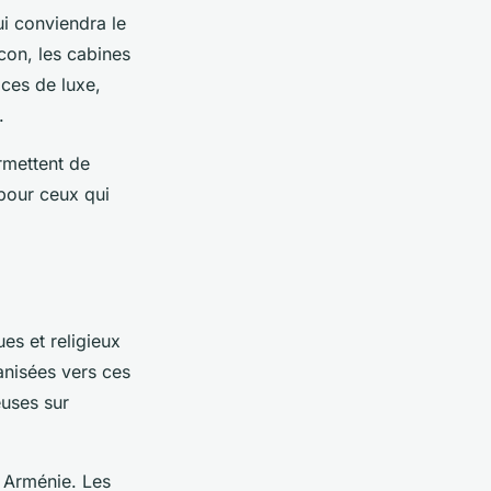
ui conviendra le
con, les cabines
ices de luxe,
.
rmettent de
 pour ceux qui
ues et religieux
anisées vers ces
euses sur
en Arménie. Les